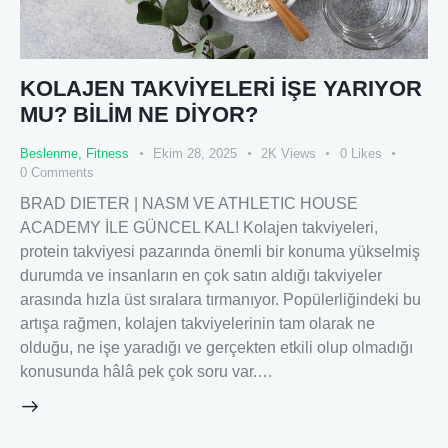
KOLAJEN TAKVİYELERİ İŞE YARIYOR
MU? BİLİM NE DİYOR?
Beslenme
,
Fitness
Ekim 28, 2025
2K
Views
0
Likes
0
Comments
BRAD DIETER | NASM VE ATHLETIC HOUSE
ACADEMY İLE GÜNCEL KAL! Kolajen takviyeleri,
protein takviyesi pazarında önemli bir konuma yükselmiş
durumda ve insanların en çok satın aldığı takviyeler
arasında hızla üst sıralara tırmanıyor. Popülerliğindeki bu
artışa rağmen, kolajen takviyelerinin tam olarak ne
olduğu, ne işe yaradığı ve gerçekten etkili olup olmadığı
konusunda hâlâ pek çok soru var.…