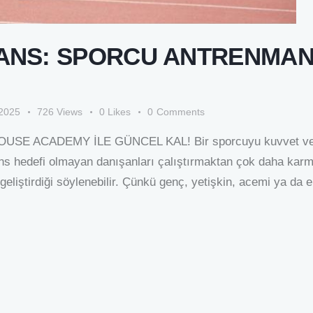
ANS: SPORCU ANTRENMANI
 2025
726
Views
0
Likes
0
Comments
E ACADEMY İLE GÜNCEL KAL! Bir sporcuyu kuvvet ve kon
s hedefi olmayan danışanları çalıştırmaktan çok daha karmaş
geliştirdiği söylenebilir. Çünkü genç, yetişkin, acemi ya da e