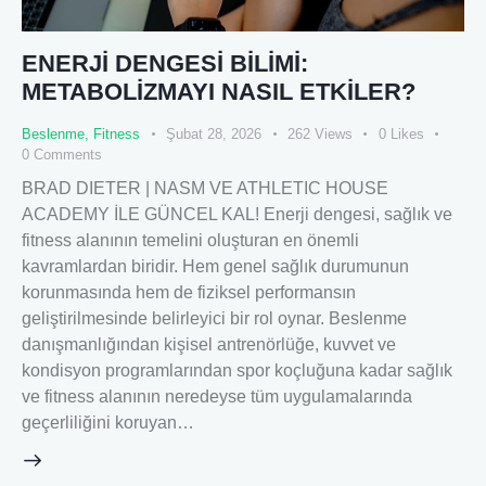
ENERJİ DENGESİ BİLİMİ:
METABOLİZMAYI NASIL ETKİLER?
Beslenme
,
Fitness
Şubat 28, 2026
262
Views
0
Likes
0
Comments
BRAD DIETER | NASM VE ATHLETIC HOUSE
ACADEMY İLE GÜNCEL KAL! Enerji dengesi, sağlık ve
fitness alanının temelini oluşturan en önemli
kavramlardan biridir. Hem genel sağlık durumunun
korunmasında hem de fiziksel performansın
geliştirilmesinde belirleyici bir rol oynar. Beslenme
danışmanlığından kişisel antrenörlüğe, kuvvet ve
kondisyon programlarından spor koçluğuna kadar sağlık
ve fitness alanının neredeyse tüm uygulamalarında
geçerliliğini koruyan…