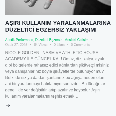
AŞIRI KULLANIM YARALANMALARINA
DÜZELTİCİ EGZERSİZ YAKLAŞIMI
Atletik Performans
,
Düzeltici Egzersiz
,
Mesleki Gelişim
Ocak 27, 2025
1K
Views
0
Likes
0
Comments
NICOLE GOLDEN | NASM VE ATHLETIC HOUSE
ACADEMY İLE GÜNCEL KAL! Omuz, diz, kalça, ayak
gibi bölgelerde rahatsız edici ağrılardan şikâyetçi misiniz
veya danışanlarınız böyle şikâyetlerde bulunuyor mu?
Belki de siz ya da danışanlarınız bu ağrıya neden olan
ani bir yaralanmayı hatırlamıyorsunuzdur. Bu tür ağrılar
genellikle yer değiştirir, artıp azalır ve kaybolur. Aşırı
kullanım yaralanmalarını teşhis etmek…