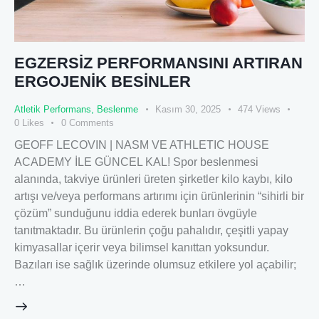
EGZERSİZ PERFORMANSINI ARTIRAN
ERGOJENİK BESİNLER
Atletik Performans
,
Beslenme
Kasım 30, 2025
474
Views
0
Likes
0
Comments
GEOFF LECOVIN | NASM VE ATHLETIC HOUSE
ACADEMY İLE GÜNCEL KAL! Spor beslenmesi
alanında, takviye ürünleri üreten şirketler kilo kaybı, kilo
artışı ve/veya performans artırımı için ürünlerinin “sihirli bir
çözüm” sunduğunu iddia ederek bunları övgüyle
tanıtmaktadır. Bu ürünlerin çoğu pahalıdır, çeşitli yapay
kimyasallar içerir veya bilimsel kanıttan yoksundur.
Bazıları ise sağlık üzerinde olumsuz etkilere yol açabilir;
…