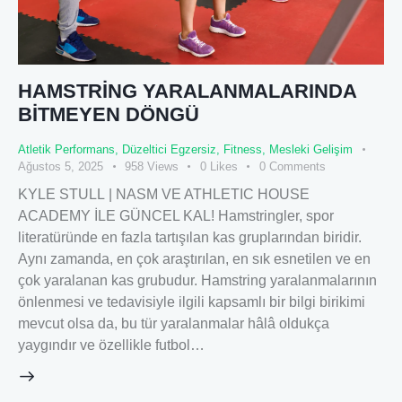
HAMSTRİNG YARALANMALARINDA
BİTMEYEN DÖNGÜ
Atletik Performans
,
Düzeltici Egzersiz
,
Fitness
,
Mesleki Gelişim
Ağustos 5, 2025
958
Views
0
Likes
0
Comments
KYLE STULL | NASM VE ATHLETIC HOUSE
ACADEMY İLE GÜNCEL KAL! Hamstringler, spor
literatüründe en fazla tartışılan kas gruplarından biridir.
Aynı zamanda, en çok araştırılan, en sık esnetilen ve en
çok yaralanan kas grubudur. Hamstring yaralanmalarının
önlenmesi ve tedavisiyle ilgili kapsamlı bir bilgi birikimi
mevcut olsa da, bu tür yaralanmalar hâlâ oldukça
yaygındır ve özellikle futbol…