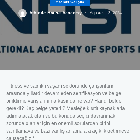
Mesleki Gelişim
Athletic House Academy
Ağustos 13, 2024
Fitness ve sağlıklı yaşam sektöründe çalışanların
arasında yıllardır devam eden sertifikasyon ve belge
biriktirme yarışlarının arkasında ne var? Hangi belge
gerekli? Kaç belge yeterli? Mesleğe kısıtlı kaynaklarla
adım atacak olan ve bu konuda seçici davranmak
zorunda olanlar için en önemli sorulardan birini
yanıtlamaya ve bazı yanlış anlamalara açıklık getirmeye
çalışacağız.*