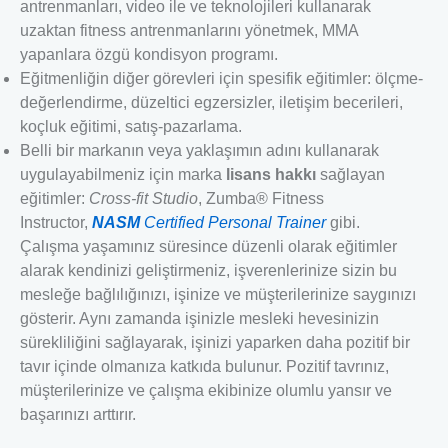
antrenmanları, video ile ve teknolojileri kullanarak
uzaktan fitness antrenmanlarını yönetmek, MMA
yapanlara özgü kondisyon programı.
Eğitmenliğin diğer görevleri için spesifik eğitimler: ölçme-
değerlendirme, düzeltici egzersizler, iletişim becerileri,
koçluk eğitimi, satış-pazarlama.
Belli bir markanın veya yaklaşımın adını kullanarak
uygulayabilmeniz için marka
lisans hakkı
sağlayan
eğitimler:
Cross-fit Studio
, Zumba® Fitness
Instructor,
NASM
Certified Personal Trainer
gibi.
Çalışma yaşamınız süresince düzenli olarak eğitimler
alarak kendinizi geliştirmeniz, işverenlerinize sizin bu
mesleğe bağlılığınızı, işinize ve müşterilerinize saygınızı
gösterir. Aynı zamanda işinizle mesleki hevesinizin
sürekliliğini sağlayarak, işinizi yaparken daha pozitif bir
tavır içinde olmanıza katkıda bulunur. Pozitif tavrınız,
müşterilerinize ve çalışma ekibinize olumlu yansır ve
başarınızı arttırır.