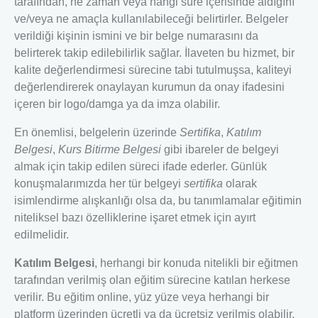
tarafından, ne zaman veya hangi süre içerisinde aldığını
ve/veya ne amaçla kullanılabileceği belirtirler. Belgeler
verildiği kişinin ismini ve bir belge numarasını da
belirterek takip edilebilirlik sağlar. İlaveten bu hizmet, bir
kalite değerlendirmesi sürecine tabi tutulmuşsa, kaliteyi
değerlendirerek onaylayan kurumun da onay ifadesini
içeren bir logo/damga ya da imza olabilir.
En önemlisi, belgelerin üzerinde
Sertifika
,
Katılım
Belgesi
,
Kurs Bitirme Belgesi
gibi ibareler de belgeyi
almak için takip edilen süreci ifade ederler. Günlük
konuşmalarımızda her tür belgeyi
sertifika
olarak
isimlendirme alışkanlığı olsa da, bu tanımlamalar eğitimin
niteliksel bazı özelliklerine işaret etmek için ayırt
edilmelidir.
Katılım Belgesi
, herhangi bir konuda nitelikli bir eğitmen
tarafından verilmiş olan eğitim sürecine katılan herkese
verilir. Bu eğitim online, yüz yüze veya herhangi bir
platform üzerinden ücretli ya da ücretsiz verilmiş olabilir.