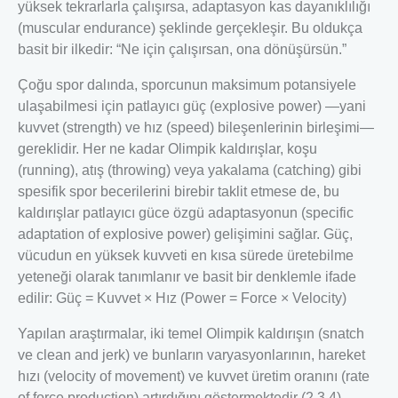
yüksek tekrarlarla çalışırsa, adaptasyon kas dayanıklılığı
(muscular endurance) şeklinde gerçekleşir. Bu oldukça
basit bir ilkedir: “Ne için çalışırsan, ona dönüşürsün.”
Çoğu spor dalında, sporcunun maksimum potansiyele
ulaşabilmesi için patlayıcı güç (explosive power) —yani
kuvvet (strength) ve hız (speed) bileşenlerinin birleşimi—
gereklidir. Her ne kadar Olimpik kaldırışlar, koşu
(running), atış (throwing) veya yakalama (catching) gibi
spesifik spor becerilerini birebir taklit etmese de, bu
kaldırışlar patlayıcı güce özgü adaptasyonun (specific
adaptation of explosive power) gelişimini sağlar. Güç,
vücudun en yüksek kuvveti en kısa sürede üretebilme
yeteneği olarak tanımlanır ve basit bir denklemle ifade
edilir: Güç = Kuvvet × Hız (Power = Force × Velocity)
Yapılan araştırmalar, iki temel Olimpik kaldırışın (snatch
ve clean and jerk) ve bunların varyasyonlarının, hareket
hızı (velocity of movement) ve kuvvet üretim oranını (rate
of force production) artırdığını göstermektedir (2,3,4).