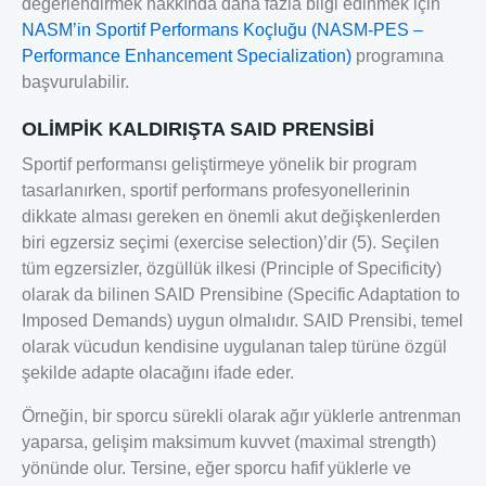
değerlendirmek hakkında daha fazla bilgi edinmek için
NASM’in Sportif Performans Koçluğu (NASM-PES –
Performance Enhancement Specialization)
programına
başvurulabilir.
OLİMPİK KALDIRIŞTA SAID PRENSİBİ
Sportif performansı geliştirmeye yönelik bir program
tasarlanırken, sportif performans profesyonellerinin
dikkate alması gereken en önemli akut değişkenlerden
biri egzersiz seçimi (exercise selection)’dir (5). Seçilen
tüm egzersizler, özgüllük ilkesi (Principle of Specificity)
olarak da bilinen SAID Prensibine (Specific Adaptation to
Imposed Demands) uygun olmalıdır. SAID Prensibi, temel
olarak vücudun kendisine uygulanan talep türüne özgül
şekilde adapte olacağını ifade eder.
Örneğin, bir sporcu sürekli olarak ağır yüklerle antrenman
yaparsa, gelişim maksimum kuvvet (maximal strength)
yönünde olur. Tersine, eğer sporcu hafif yüklerle ve