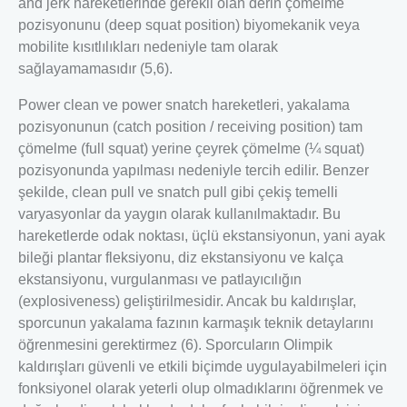
and jerk hareketlerinde gerekli olan derin çömelme
pozisyonunu (deep squat position) biyomekanik veya
mobilite kısıtlılıkları nedeniyle tam olarak
sağlayamamasıdır (5,6).
Power clean ve power snatch hareketleri, yakalama
pozisyonunun (catch position / receiving position) tam
çömelme (full squat) yerine çeyrek çömelme (¼ squat)
pozisyonunda yapılması nedeniyle tercih edilir. Benzer
şekilde, clean pull ve snatch pull gibi çekiş temelli
varyasyonlar da yaygın olarak kullanılmaktadır. Bu
hareketlerde odak noktası, üçlü ekstansiyonun, yani ayak
bileği plantar fleksiyonu, diz ekstansiyonu ve kalça
ekstansiyonu, vurgulanması ve patlayıcılığın
(explosiveness) geliştirilmesidir. Ancak bu kaldırışlar,
sporcunun yakalama fazının karmaşık teknik detaylarını
öğrenmesini gerektirmez (6). Sporcuların Olimpik
kaldırışları güvenli ve etkili biçimde uygulayabilmeleri için
fonksiyonel olarak yeterli olup olmadıklarını öğrenmek ve