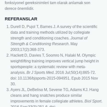
fonksiyonel gereksinimleri tam olarak anlamak son
derece önemlidir.
REFERANSLAR
Durell D, Pujol T, Barnes J. A survey of the scientific
data and training methods utilized by collegiate
strength and conditioning coaches.
Journal of
Strength & Conditioning Research
. May
2003;17(2):368-373.
Hackett D, Davies T, Soomro N, Halaki M. Olympic
weightlifting training improves vertical jump height in
sportspeople: a systematic review with meta-
analysis.
Br J Sports Med
. 2016 Jul;50(14):865-72.
doi: 10.1136/bjsports-2015-094951. Epub 2015 Nov
30.
Ayers JL, DeBeliso M, Sevene TG, Adams KJ. Hang
cleans and hang snatches produce similar
improvements in female collegiate athletes
. Biol Sport
.
2016 Sep;33(3):251-6. doi: