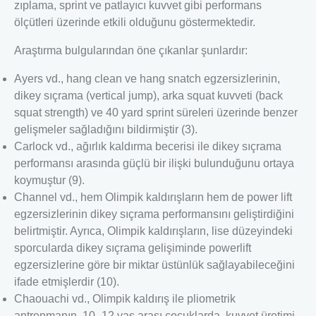
zıplama, sprint ve patlayıcı kuvvet gibi performans
ölçütleri üzerinde etkili olduğunu göstermektedir.
Araştırma bulgularından öne çıkanlar şunlardır:
Ayers vd., hang clean ve hang snatch egzersizlerinin,
dikey sıçrama (vertical jump), arka squat kuvveti (back
squat strength) ve 40 yard sprint süreleri üzerinde benzer
gelişmeler sağladığını bildirmiştir (3).
Carlock vd., ağırlık kaldırma becerisi ile dikey sıçrama
performansı arasında güçlü bir ilişki bulunduğunu ortaya
koymuştur (9).
Channel vd., hem Olimpik kaldırışların hem de power lift
egzersizlerinin dikey sıçrama performansını geliştirdiğini
belirtmiştir. Ayrıca, Olimpik kaldırışların, lise düzeyindeki
sporcularda dikey sıçrama gelişiminde powerlift
egzersizlerine göre bir miktar üstünlük sağlayabileceğini
ifade etmişlerdir (10).
Chaouachi vd., Olimpik kaldırış ile pliometrik
antrenmanın, 10–12 yaş arası çocuklarda, kuvvet üretimi,