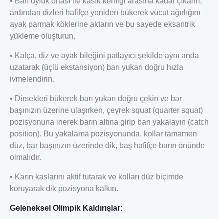
• Barı uyluk ortası ile kasık kemiği arasına kadar çıkarın;
ardından dizleri hafifçe yeniden bükerek vücut ağırlığını
ayak parmak köklerine aktarın ve bu sayede eksantrik
yükleme oluşturun.
• Kalça, diz ve ayak bileğini patlayıcı şekilde aynı anda
uzatarak (üçlü ekstansiyon) barı yukarı doğru hızla
ivmelendirin.
• Dirsekleri bükerek barı yukarı doğru çekin ve bar
başınızın üzerine ulaşırken, çeyrek squat (quarter squat)
pozisyonuna inerek barın altına girip barı yakalayın (catch
position). Bu yakalama pozisyonunda, kollar tamamen
düz, bar başınızın üzerinde dik, baş hafifçe barın önünde
olmalıdır.
• Karın kaslarını aktif tutarak ve kolları düz biçimde
koruyarak dik pozisyona kalkın.
Geleneksel Olimpik Kaldırışlar: