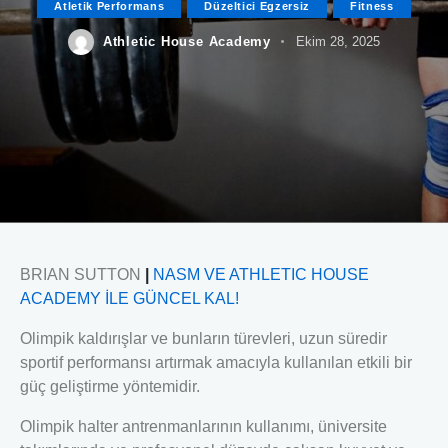
Atletik Performans
Düzeltici Egzersiz
Fitness
Athletic House Academy
Ekim 28, 2025
BRIAN SUTTON
|
NASM VE ATHLETIC HOUSE
ACADEMY İLE GÜNCEL KAL!
Olimpik kaldırışlar ve bunların türevleri, uzun süredir
sportif performansı artırmak amacıyla kullanılan etkili bir
güç geliştirme yöntemidir.
Olimpik halter antrenmanlarının kullanımı, üniversite