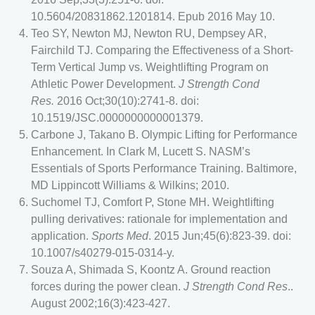
10.5604/20831862.1201814. Epub 2016 May 10.
Teo SY, Newton MJ, Newton RU, Dempsey AR,
Fairchild TJ. Comparing the Effectiveness of a Short-
Term Vertical Jump vs. Weightlifting Program on
Athletic Power Development.
J Strength Cond
Res.
2016 Oct;30(10):2741-8. doi:
10.1519/JSC.0000000000001379.
Carbone J, Takano B. Olympic Lifting for Performance
Enhancement. In Clark M, Lucett S. NASM’s
Essentials of Sports Performance Training. Baltimore,
MD Lippincott Williams & Wilkins; 2010.
Suchomel TJ, Comfort P, Stone MH. Weightlifting
pulling derivatives: rationale for implementation and
application.
Sports Med
. 2015 Jun;45(6):823-39. doi:
10.1007/s40279-015-0314-y.
Souza A, Shimada S, Koontz A. Ground reaction
forces during the power clean.
J Strength Cond Res
..
August 2002;16(3):423-427.