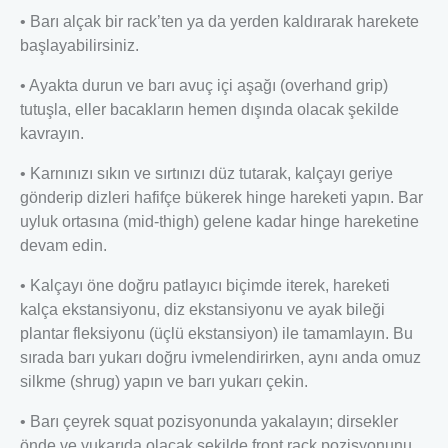
• Barı alçak bir rack’ten ya da yerden kaldırarak harekete
başlayabilirsiniz.
• Ayakta durun ve barı avuç içi aşağı (overhand grip)
tutuşla, eller bacakların hemen dışında olacak şekilde
kavrayın.
• Karnınızı sıkın ve sırtınızı düz tutarak, kalçayı geriye
gönderip dizleri hafifçe bükerek hinge hareketi yapın. Bar
uyluk ortasına (mid-thigh) gelene kadar hinge hareketine
devam edin.
• Kalçayı öne doğru patlayıcı biçimde iterek, hareketi
kalça ekstansiyonu, diz ekstansiyonu ve ayak bileği
plantar fleksiyonu (üçlü ekstansiyon) ile tamamlayın. Bu
sırada barı yukarı doğru ivmelendirirken, aynı anda omuz
silkme (shrug) yapın ve barı yukarı çekin.
• Barı çeyrek squat pozisyonunda yakalayın; dirsekler
önde ve yukarıda olacak şekilde front rack pozisyonunu