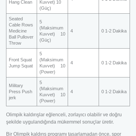
Hang Clean
Kuvvet) 10
(Güç)
Seated
5
Cable Rows
(Maksimum
Medicine
4
0 1-2 Dakika
Kuvvet) 10
Ball Pullover
(Güç)
Throw
5
Front Squat
(Maksimum
4
0 1-2 Dakika
Jump Squat
Kuvvet) 10
(Power)
5
Military
(Maksimum
Press Push
4
0 1-2 Dakika
Kuvvet) 10
jerk
(Power)
Olimpik kaldırışlar eğlenceli, zorlayıcı olabilir ve doğru
şekilde uygulandığında mükemmel sonuçlar üretir.
Bir Olimpik kaldırış programı tasarlamadan önce, spor