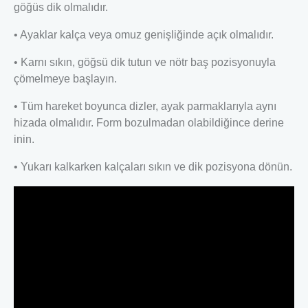
göğüs dik olmalıdır.
• Ayaklar kalça veya omuz genişliğinde açık olmalıdır.
• Karnı sıkın, göğsü dik tutun ve nötr baş pozisyonuyla
çömelmeye başlayın.
• Tüm hareket boyunca dizler, ayak parmaklarıyla aynı
hizada olmalıdır. Form bozulmadan olabildiğince derine
inin.
• Yukarı kalkarken kalçaları sıkın ve dik pozisyona dönün.