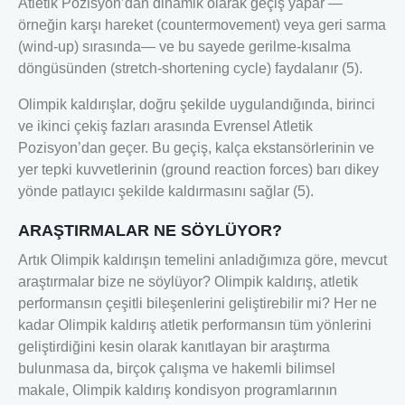
Atletik Pozisyon’dan dinamik olarak geçiş yapar —
örneğin karşı hareket (countermovement) veya geri sarma
(wind-up) sırasında— ve bu sayede gerilme-kısalma
döngüsünden (stretch-shortening cycle) faydalanır (5).
Olimpik kaldırışlar, doğru şekilde uygulandığında, birinci
ve ikinci çekiş fazları arasında Evrensel Atletik
Pozisyon’dan geçer. Bu geçiş, kalça ekstansörlerinin ve
yer tepki kuvvetlerinin (ground reaction forces) barı dikey
yönde patlayıcı şekilde kaldırmasını sağlar (5).
ARAŞTIRMALAR NE SÖYLÜYOR?
Artık Olimpik kaldırışın temelini anladığımıza göre, mevcut
araştırmalar bize ne söylüyor? Olimpik kaldırış, atletik
performansın çeşitli bileşenlerini geliştirebilir mi? Her ne
kadar Olimpik kaldırış atletik performansın tüm yönlerini
geliştirdiğini kesin olarak kanıtlayan bir araştırma
bulunmasa da, birçok çalışma ve hakemli bilimsel
makale, Olimpik kaldırış kondisyon programlarının