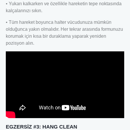
• Yukarı kalkarken ve özellikle hareketin tepe noktasında
kalçalarınızı sıkın.
• Tüm hareket boyunca halter vücudunuza mümkün
olduğunca yakın olmalıdır. Her tekrar arasında formunuzu
korumak için kısa bir duraklama yaparak yeniden
pozisyon alın.
EGZERSİZ #3: HANG CLEAN