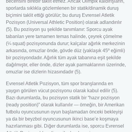
becerisini birebir taklit etmez. Ancak Olimpik kaldırışların,
sporlarda sıklıkla gözlemlenen bir statik/dinamik duruş
biçimini taklit ettiği görülür; bu duruş Evrensel Atletik
Pozisyon (Universal Athletic Position) olarak adlandırılır
(5). Bu pozisyon şu şekilde tanımlanır: Sporcu ayak
tabanları yere tamamen temas halinde, çeyrek çömelme
(¼ squat) pozisyonunda durur; kalçalar ağırlık merkezinin
arkasında, omuzlar önde, gövde düz (yaklaşık 45º eğimli)
bir pozisyondadır. Ağırlık tüm ayak tabanına eşit şekilde
dağılmıştır, eller önde, dizler ayak parmaklarının üzerinde,
omuzlar ise dizlerin hizasındadır (5).
Evrensel Atletik Pozisyon, tüm spor branşlarında en
yaygın görülen vücut pozisyonu olarak kabul edilir (5).
Bazı durumlarda, bu pozisyon statik bir “hazır pozisyon
(ready position)” olarak kullanılır — örneğin, bir Amerikan
futbolu oyuncusunun oyun başlamadan önceki bekleyişi
ya da bir beyzbol oyuncusunun ikinci base’e koşmaya
hazırlanması gibi. Diğer durumlarda ise, sporcu Evrensel